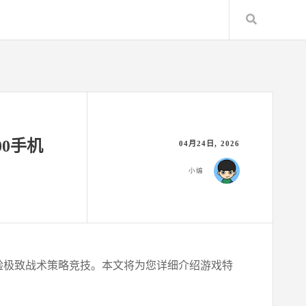
Search
00手机
04月24日, 2026
小编
，体验极致战术策略竞技。本文将为您详细介绍游戏特
。