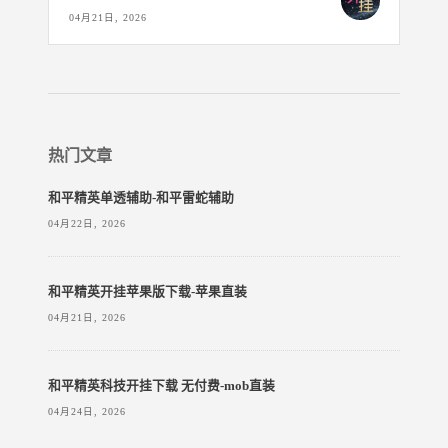
04月21日, 2026
热门文章
和平精英单透辅助-和平雷蛇辅助
04月22日, 2026
和平精英开挂苹果版下载-苹果直装
04月21日, 2026
和平精英科技开挂下载 无付费-mob直装
04月24日, 2026