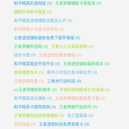
和平精英的透视挂
(0)
王者荣耀辅助卡密批发
(0)
辅助外挂和平精英
(0)
和平精英透视辅助功能怎么开
(0)
和平精英小号发卡网平台
(0)
王者透视辅助最新免费下载苹果版
(0)
王者荣耀科技网
(0)
王者小土豆直装官网
(0)
欣欣卡盟
(0)
王者透视挂脚本教程
(0)
和平精英稳定外挂平台
(0)
王者透视辅助最新版本
(0)
游戏辅助发卡
(0)
和平小号低价发卡网主页
(0)
王者自瞄免费
(0)
三角洲行动科技
(0)
ios王者荣耀挂机脚本
(0)
外挂科技辅助低价货源站
(0)
和平精英凉生辅助
(0)
王者荣耀辅助器免费下载
(0)
和平精英卡密网官网
(0)
王者荣耀开挂软件
(0)
王者荣耀自动放技能辅助
(0)
龙之国直装
(0)
买挂网站
(0)
王者透视科技免费免密卡
(0)