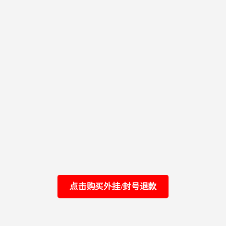
点击购买外挂/封号退款