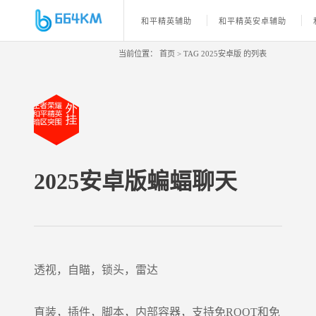
和平精英辅助
和平精英安卓辅助
当前位置：
首页
> TAG 2025安卓版 的列表
2025安卓版蝙蝠聊天
透视，自瞄，锁头，雷达
直装，插件，脚本，内部容器，支持免ROOT和免