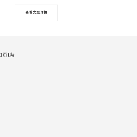
查看文章详情
1
页
1
条