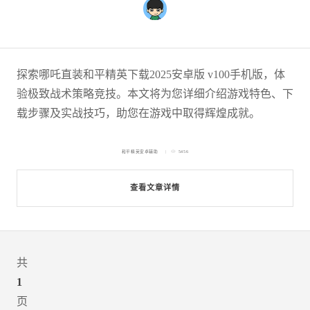
探索哪吒直装和平精英下载2025安卓版 v100手机版，体
验极致战术策略竞技。本文将为您详细介绍游戏特色、下
载步骤及实战技巧，助您在游戏中取得辉煌成就。
和平精英安卓辅助
5456
查看文章详情
共
1
页