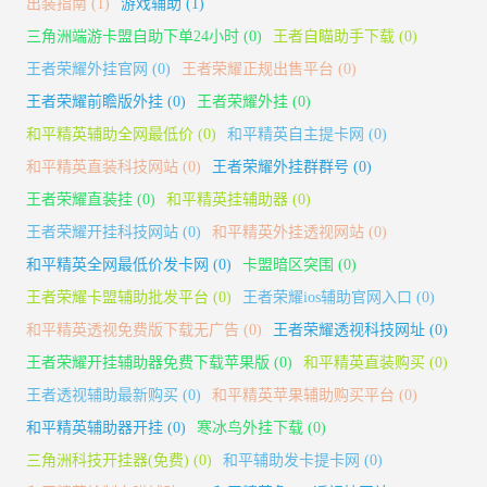
出装指南
(1)
游戏辅助
(1)
三角洲端游卡盟自助下单24小时
(0)
王者自瞄助手下载
(0)
王者荣耀外挂官网
(0)
王者荣耀正规出售平台
(0)
王者荣耀前瞻版外挂
(0)
王者荣耀外挂
(0)
和平精英辅助全网最低价
(0)
和平精英自主提卡网
(0)
和平精英直装科技网站
(0)
王者荣耀外挂群群号
(0)
王者荣耀直装挂
(0)
和平精英挂辅助器
(0)
王者荣耀开挂科技网站
(0)
和平精英外挂透视网站
(0)
和平精英全网最低价发卡网
(0)
卡盟暗区突围
(0)
王者荣耀卡盟辅助批发平台
(0)
王者荣耀ios辅助官网入口
(0)
和平精英透视免费版下载无广告
(0)
王者荣耀透视科技网址
(0)
王者荣耀开挂辅助器免费下载苹果版
(0)
和平精英直装购买
(0)
王者透视辅助最新购买
(0)
和平精英苹果辅助购买平台
(0)
和平精英辅助器开挂
(0)
寒冰鸟外挂下载
(0)
三角洲科技开挂器(免费)
(0)
和平辅助发卡提卡网
(0)