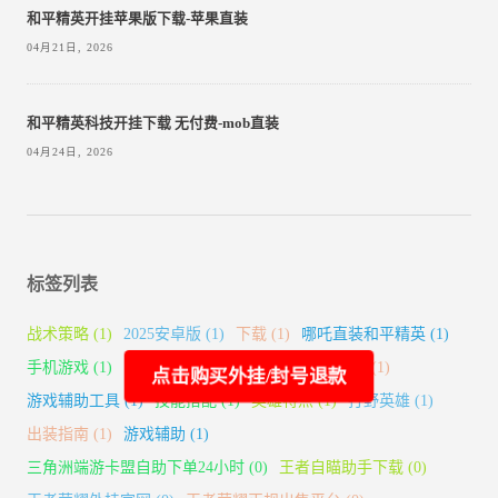
和平精英开挂苹果版下载-苹果直装
04月21日, 2026
和平精英科技开挂下载 无付费-mob直装
04月24日, 2026
标签列表
战术策略
(1)
2025安卓版
(1)
下载
(1)
哪吒直装和平精英
(1)
手机游戏
(1)
自瞄功能
(1)
血量显示
(1)
3D绘制
(1)
点击购买外挂/封号退款
游戏辅助工具
(1)
技能搭配
(1)
英雄特点
(1)
打野英雄
(1)
出装指南
(1)
游戏辅助
(1)
三角洲端游卡盟自助下单24小时
(0)
王者自瞄助手下载
(0)