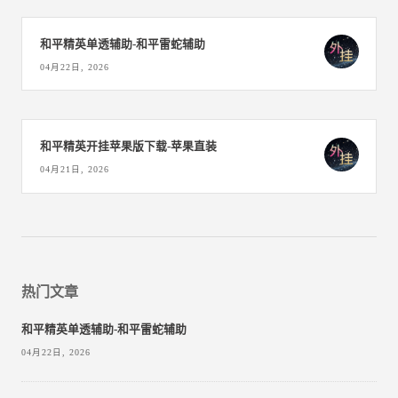
和平精英单透辅助-和平雷蛇辅助
04月22日, 2026
和平精英开挂苹果版下载-苹果直装
04月21日, 2026
热门文章
和平精英单透辅助-和平雷蛇辅助
04月22日, 2026