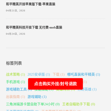
和平精英开挂苹果版下载-苹果直装
04月21日, 2026
和平精英科技开挂下载 无付费-mob直装
04月24日, 2026
标签列表
战术策略
(1)
2025安卓版
(1)
下载
(1)
哪吒直装和平精英
(1)
手机游戏
(1)
自瞄功能
(1)
血量显示
(1)
3D绘制
(1)
点击购买外挂/封号退款
游戏辅助工具
(1)
技能搭配
(1)
英雄特点
(1)
打野英雄
(1)
出装指南
(1)
游戏辅助
(1)
三角洲端游卡盟自助下单24小时
(0)
王者自瞄助手下载
(0)