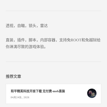
透视，自瞄，锁头，雷达
直装，插件，脚本，内部容器，支持免ROOT和免越狱给
你淋漓尽致的游戏体验。
推荐文章
和平精英科技开挂下载 无付费-mob直装
04月24日, 2026