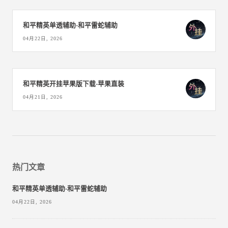
和平精英单透辅助-和平雷蛇辅助
04月22日, 2026
和平精英开挂苹果版下载-苹果直装
04月21日, 2026
热门文章
和平精英单透辅助-和平雷蛇辅助
04月22日, 2026