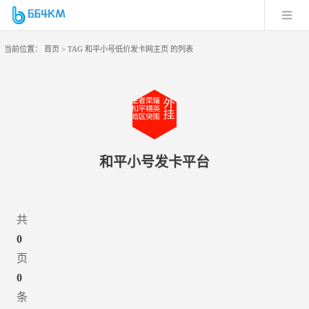
当前位置：
首页
> TAG 和平小号低价发卡网主页 的列表
和平小号发卡平台
共
0
页
0
条