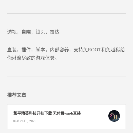
透视，自瞄，锁头，雷达
直装，插件，脚本，内部容器，支持免ROOT和免越狱给
你淋漓尽致的游戏体验。
推荐文章
和平精英科技开挂下载 无付费-mob直装
04月24日, 2026