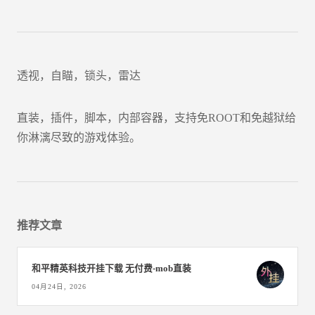
透视，自瞄，锁头，雷达
直装，插件，脚本，内部容器，支持免ROOT和免越狱给
你淋漓尽致的游戏体验。
推荐文章
和平精英科技开挂下载 无付费-mob直装
04月24日, 2026