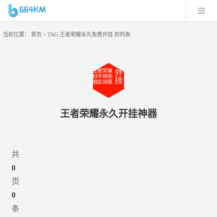
当前位置：
首页
> TAG 王者荣耀永久免费开挂 的列表
王者荣耀永久开挂神器
共
0
页
0
条